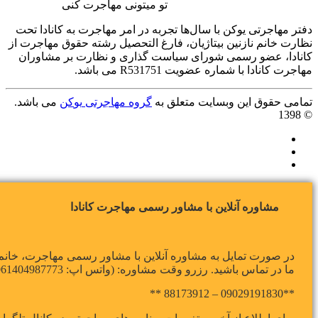
تو
میتونی
مهاجرت کنی
دفتر مهاجرتی
یو
کن با سال‌ها تجربه در امر مهاجرت به کانادا تحت
نظارت خانم نازنین بیتاژیان، فارغ التحصیل رشته حقوق مهاجرت از
کانادا، عضو رسمی شورای سیاست گذاری و نظارت بر مشاوران
مهاجرت کانادا با شماره عضویت R531751 می باشد.
تمامی حقوق این وبسایت متعلق به
گروه مهاجرتی
یو
کن
می باشد.
© 1398
مشاوره آنلاین با مشاور رسمی مهاجرت کانادا
در صورت تمایل به مشاوره آنلاین با مشاور رسمی مهاجرت، خانم ن
ما در تماس باشید. رزرو وقت مشاوره: (واتس اپ: 0061404987773 – 0400 424 514 1+)
**09029191830 – 88173912 **