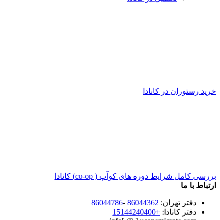
خرید رستوران در کانادا
بررسی کامل شرایط دوره های کوآپ ( co-op) کانادا
ارتباط با ما
دفتر تهران:
86044362
-
86044786
دفتر کانادا:
+15144240400