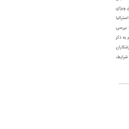
ق ویزای
ترالیا
 بررسی
 به ذکر
شکاران
شرایط،