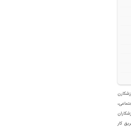
زشکارن
جتماعی،
شکاران
یق کار