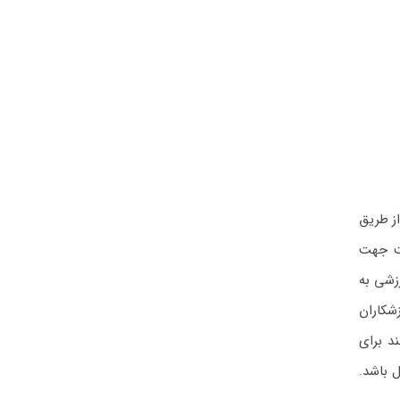
ز طریق
است جهت
زشی به
زشکاران
ند برای
م کنند. سن افراد متقاضی این ویزای ورزشکارن استرالیا باید در محدوده ۱۸ تا ۵۵ سال باشد.