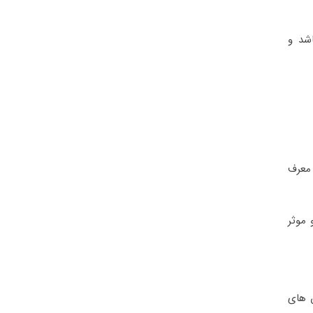
شد و
 معرف
 موثر
ر کلاس های