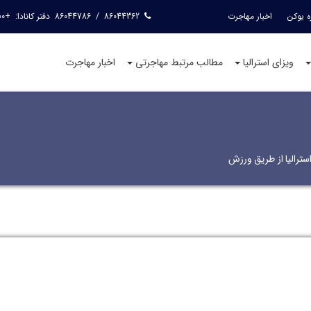
ه یوکن
اخبار مهاجرت
86044362
/
86044786
دفتر کانادا:
+15144240400
ویزای استرالیا
مطالب مرتبط مهاجرتی
اخبار مهاجرت
سترالیا از طریق ورزش