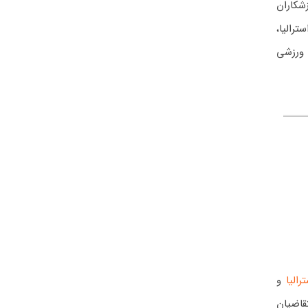
زشکاران
ترالیا،
 ورزشی
رالیا
و
قاضیان