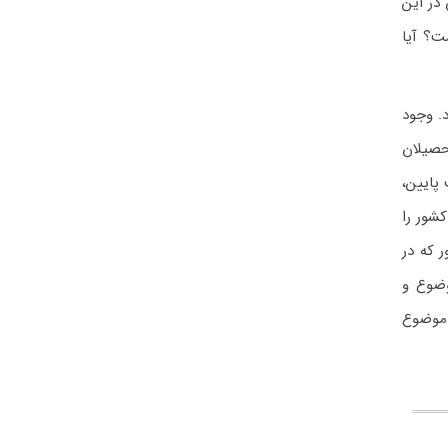
در این
ت؟ آیا
. وجود
یان شده حدود ۸۰ درصد از فارغ التحصیلان
 پایین،
شور را
 که در
وضوع و
 موضوع