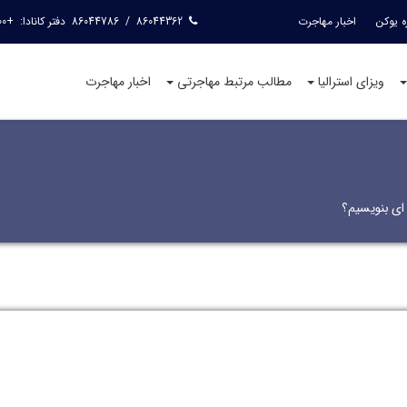
ه یوکن
اخبار مهاجرت
86044362
/
86044786
دفتر کانادا:
+15144240400
ویزای استرالیا
مطالب مرتبط مهاجرتی
اخبار مهاجرت