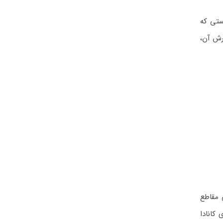
ستی که
رش آن،
 مقاطع
کانادا