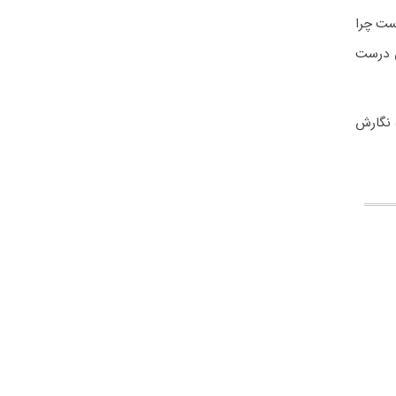
ست چرا
ی درست
ه نگارش