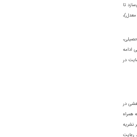
سازد تا
معدل)،
حصیلی،
 ادامه
ایت در
وهشی در
ه همراه
 نشریه
د رعایت