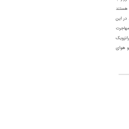
 هستند
در این
 مهاجرت
انزویک
و هوای