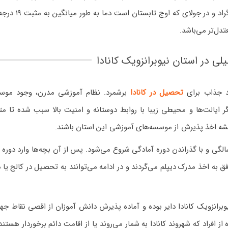
در ژانویه متوسط دمای روزانه به منفی ده درجه سانتی گ
دل‌تر می‌باشد.
ی در استان نیوبرانزویک کانادا
صد جذاب برای
تحصیل در کانادا
برشمرد. نظام آموزشی مدرن، وجود موس
ر ایالت‌ها و محیطی زیبا با روابط دوستانه و امنیت بالا سبب شده تا مت
دیشه اخذ پذیرش از موسسه‌های آموزشی این استان باشند.
یل در شهرهای ایالت نیوبرانزویک کانادا از ۵ یا ۶ سالگی و با گذراندن دوره آمادگی شروع می‌شود. پس از آن بچه‌ها وارد د
می‌شوند. عموما در سن ۱۸ سالگی موفق به اخذ مدرک دیپلم می‌گردند و در ادامه می‌توانند به تحصیل در کالج 
نزویک کانادا دایر بوده و آماده پذیرش دانش آموزان از اقصی نقاط جها
فراد که شهروند کانادا به شمار می‌روند یا از اقامت دائم برخوردار هستند