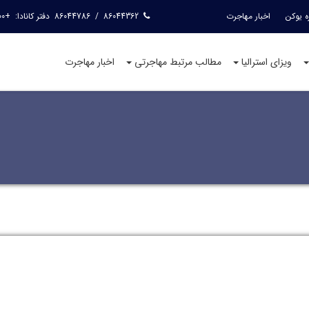
ه یوکن
اخبار مهاجرت
86044362
/
86044786
دفتر کانادا:
+15144240400
ویزای استرالیا
مطالب مرتبط مهاجرتی
اخبار مهاجرت