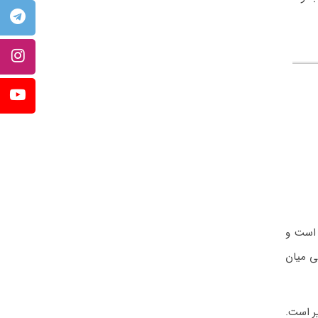
 است و
بی میان
صول سال متغیر است.