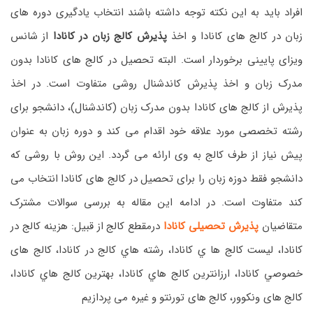
افراد باید به این نکته توجه داشته باشند انتخاب یادگیری دوره های
زبان در کالج های کانادا و اخذ
پذیرش کالج زبان در کانادا
از شانس
ویزای پایینی برخوردار است. البته تحصیل در کالج های کانادا بدون
مدرک زبان و اخذ پذیرش کاندشنال روشی متفاوت است. در اخذ
پذیرش از کالج های کانادا بدون مدرک زبان (کاندشنال)، دانشجو برای
رشته تخصصی مورد علاقه خود اقدام می کند و دوره زبان به عنوان
پیش نیاز از طرف کالج به وی ارائه می گردد. این روش با روشی که
دانشجو فقط دوزه زبان را برای تحصیل در کالج های کانادا انتخاب می
کند متفاوت است. در ادامه این مقاله به بررسی سوالات مشترک
متقاضیان
پذیرش تحصیلی کانادا
درمقطع کالج از قبیل: هزينه كالج در
كانادا، ليست كالج ها ي كانادا، رشته هاي كالج در كانادا، كالج های
خصوصي كانادا، ارزانترين كالج هاي كانادا، بهترين كالج هاي كانادا،
كالج های ونكوور، کالج های تورنتو و غیره می پردازیم