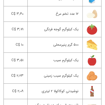
12 عدد تخم مرغ
۳٫۴۰ $C
یک کیلوگرم گوجه فرنگی
۳٫۷۱ $C
500 گرم پنیرمحلی
۱۰ $C
یک کیلوگرم سیب
۳٫۵۱ $C
یک کیلوگرم سیب زمینی
۲٫۲۳ $C
نوشیدنی کوکاکولا ۲ لیتری
۲٫۰۹ $C