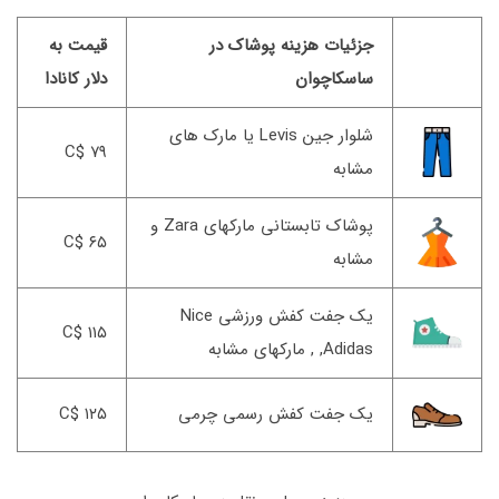
جزئیات هزینه پوشاک در
قیمت به
ساسکاچوان
دلار کانادا
شلوار جین Levis یا مارک های
۷۹ $C
مشابه
پوشاک تابستانی مارکهای Zara و
۶۵ $C
مشابه
یک جفت کفش ورزشی Nice
۱۱۵ $C
,Adidas , مارکهای مشابه
یک جفت کفش رسمی چرمی
۱۲۵ $C