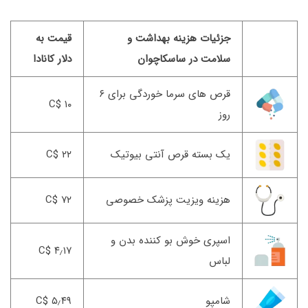
جزئیات هزینه بهداشت و
قیمت به
سلامت در ساسکاچوان
دلار کانادا
قرص های سرما خوردگی برای ۶
۱۰ $C
روز
یک بسته قرص آنتی بیوتیک
۲۲ $C
هزینه ویزیت پزشک خصوصی
۷۲ $C
اسپری خوش بو کننده بدن و
۴٫۱۷ $C
لباس
شامپو
۵٫۴۹ $C