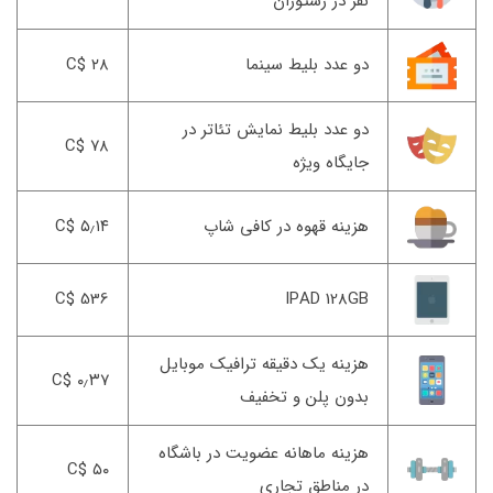
نفر در رستوران
دو عدد بلیط سینما
۲۸ $C
دو عدد بلیط نمایش تئاتر در
۷۸ $C
جایگاه ویژه
هزینه قهوه در کافی شاپ
۵٫۱۴ $C
536 $C
IPAD 128GB
هزینه یک دقیقه ترافیک موبایل
۰٫۳۷ $C
بدون پلن و تخفیف
هزینه ماهانه عضویت در باشگاه
۵۰ $C
در مناطق تجاری