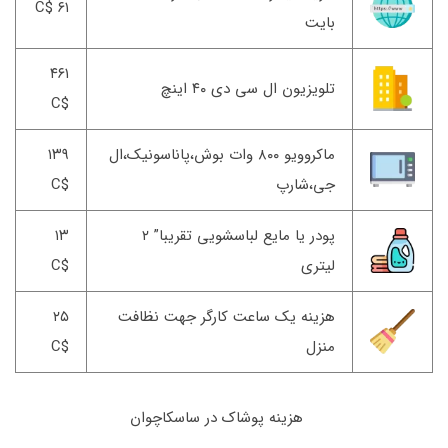
۶۱ $C
بایت
۴۶۱
تلویزیون ال سی دی ۴۰ اینچ
$C
ماکروویو ۸۰۰ وات بوش،پاناسونیک،ال
۱۳۹
جی،شارپ
$C
پودر یا مایع لباسشویی تقریبا” ۲
۱۳
لیتری
$C
هزینه یک ساعت کارگر جهت نظافت
۲۵
منزل
$C
هزینه پوشاک در ساسکاچوان