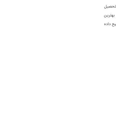
 تحصیل
 بهترین
یح داده
را برای