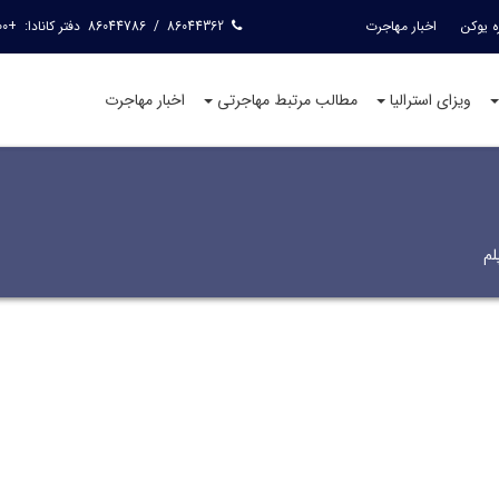
ه یوکن
اخبار مهاجرت
86044362
/
86044786
دفتر کانادا:
+15144240400
ویزای استرالیا
مطالب مرتبط مهاجرتی
اخبار مهاجرت
لم