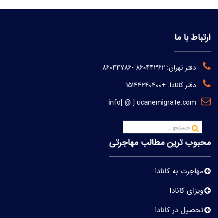
ارتباط با ما
دفتر تهران:
86044362
-
86044786
دفتر کانادا:
+15144240400
info[ @ ] ucanemigrate.com
محبوب ترین مطالب مهاجرتی
مهاجرت به کانادا
ویزای کانادا
تحصیل در کانادا