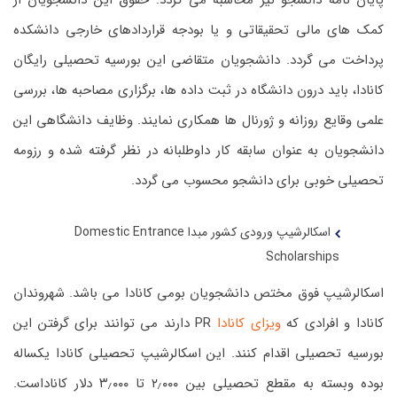
پایان نامه دانشجو نیز محاسبه می گردد. حقوق این دانشجویان از
کمک های مالی تحقیقاتی و یا بودجه قراردادهای خارجی دانشکده
پرداخت می گردد. دانشجویان متقاضی این بورسیه تحصیلی رایگان
کانادا، باید درون دانشگاه در ثبت داده ها، برگزاری مصاحبه ها، بررسی
علمی وقایع روزانه و ژورنال ها همکاری نمایند. وظایف دانشگاهی این
دانشجویان به عنوان سابقه کار داوطلبانه در نظر گرفته شده و رزومه
تحصیلی خوبی برای دانشجو محسوب می گردد.
اسکالرشیپ ورودی کشور مبدا Domestic Entrance
Scholarships
اسکالرشیپ فوق مختص دانشجویان بومی کانادا می باشد. شهروندان
کانادا و افرادی که
ویزای کانادا
PR دارند می توانند برای گرفتن این
بورسیه تحصیلی اقدام کنند. این اسکالرشیپ تحصیلی کانادا یکساله
بوده وبسته به مقطع تحصیلی بین ۲٫۰۰۰ تا ۳٫۰۰۰ دلار کاناداست.