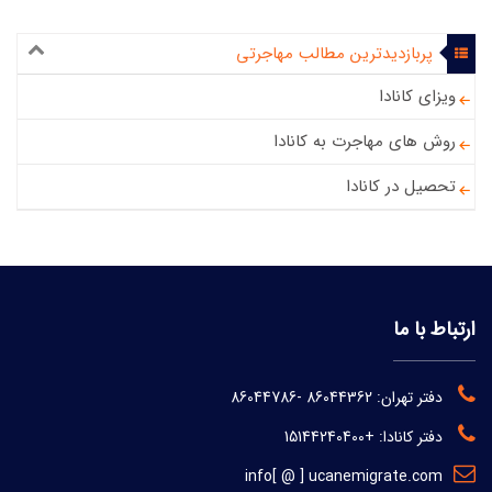
پربازدیدترین مطالب مهاجرتی
ویزای کانادا
روش های مهاجرت به کانادا
تحصیل در کانادا
ارتباط با ما
دفتر تهران:
86044362
-
86044786
دفتر کانادا:
+15144240400
info[ @ ] ucanemigrate.com